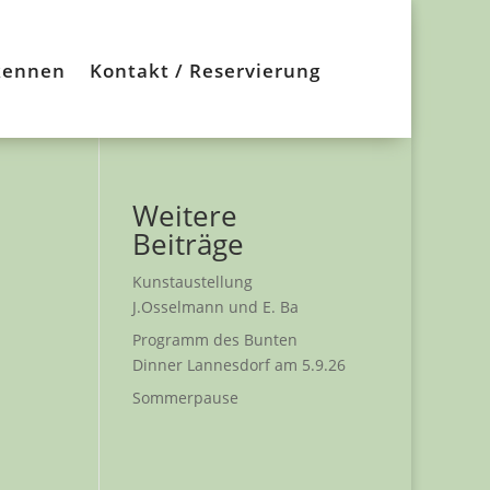
kennen
Kontakt / Reservierung
Weitere
Beiträge
Kunstaustellung
J.Osselmann und E. Ba
Programm des Bunten
Dinner Lannesdorf am 5.9.26
Sommerpause