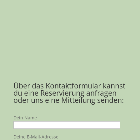
Sommerpause
von
Iris Ohm
|
Juli 2, 2026
Liebe Freunde und Förderer der Ge-Nuss-Ecke Liebe
Besucher, liebe Gäste Wir schließen Ende Juli…
mehr lesen…
Über das Kontaktformular kannst
du eine Reservierung anfragen
oder uns eine Mitteilung senden:
Dein Name
Deine E-Mail-Adresse