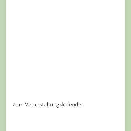
Zum Veranstaltungskalender
Freunde der Genuss-Ecke e.V. | Bundesstadt Bonn