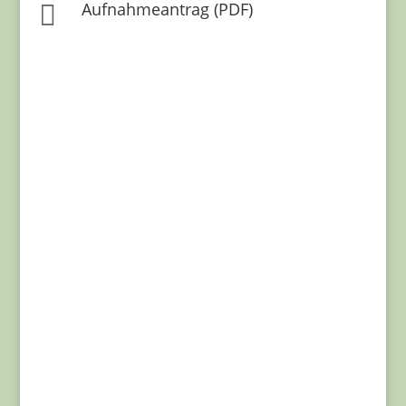
Aufnahmeantrag (PDF)

Gemeinsam
Genussvoll
Gemütlich