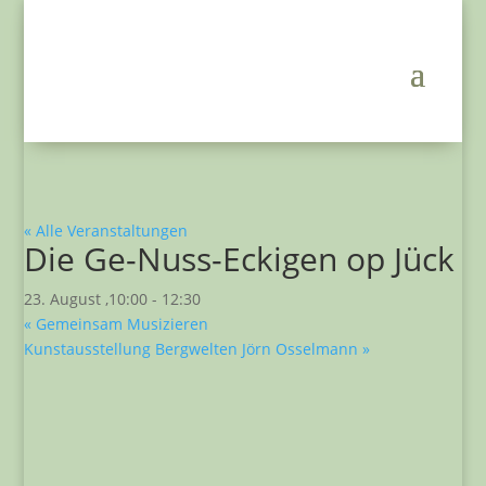
« Alle Veranstaltungen
Die Ge-Nuss-Eckigen op Jück
23. August ,10:00
-
12:30
«
Gemeinsam Musizieren
Kunstausstellung Bergwelten Jörn Osselmann
»