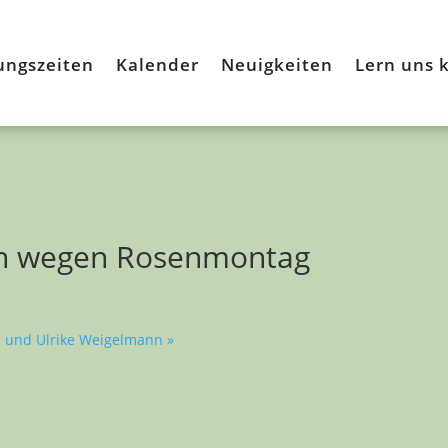
ungszeiten
Kalender
Neuigkeiten
Lern uns 
n wegen Rosenmontag
n und Ulrike Weigelmann
»