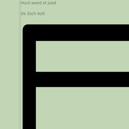
Hück weed et jood
De Zoch kütt