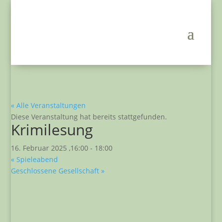
« Alle Veranstaltungen
Diese Veranstaltung hat bereits stattgefunden.
Krimilesung
16. Februar 2025 ,16:00
-
18:00
«
Spieleabend
Geschlossene Gesellschaft
»