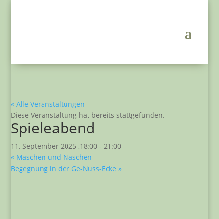
« Alle Veranstaltungen
Diese Veranstaltung hat bereits stattgefunden.
Spieleabend
11. September 2025 ,18:00
-
21:00
«
Maschen und Naschen
Begegnung in der Ge-Nuss-Ecke
»