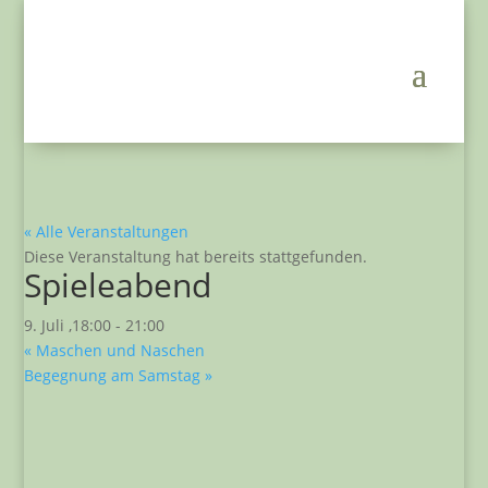
« Alle Veranstaltungen
Diese Veranstaltung hat bereits stattgefunden.
Spieleabend
9. Juli ,18:00
-
21:00
«
Maschen und Naschen
Begegnung am Samstag
»