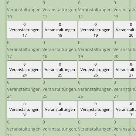
0
0
0
0
Veranstaltungen,
Veranstaltungen,
Veranstaltungen,
Veranstalt
10
11
12
13
0
0
0
0
Veranstaltungen
Veranstaltungen
Veranstaltungen
Veranstal
17
18
19
20
0
0
0
0
Veranstaltungen,
Veranstaltungen,
Veranstaltungen,
Veranstalt
17
18
19
20
0
0
0
0
Veranstaltungen
Veranstaltungen
Veranstaltungen
Veranstal
24
25
26
27
0
0
0
0
Veranstaltungen,
Veranstaltungen,
Veranstaltungen,
Veranstalt
24
25
26
27
0
0
0
0
Veranstaltungen
Veranstaltungen
Veranstaltungen
Veranstal
31
1
2
3
0
0
0
0
Veranstaltungen,
Veranstaltungen,
Veranstaltungen,
Veranstalt
31
1
2
3