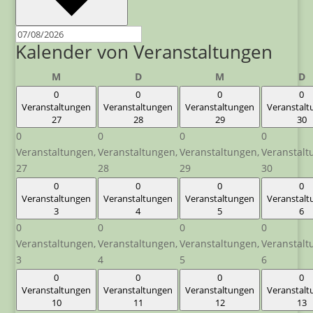
Kalender von Veranstaltungen
Montag
Dienstag
Mittwoch
D
M
D
M
D
0
0
0
0
Veranstaltungen
Veranstaltungen
Veranstaltungen
Veranstal
27
28
29
30
0
0
0
0
Veranstaltungen,
Veranstaltungen,
Veranstaltungen,
Veranstalt
27
28
29
30
0
0
0
0
Veranstaltungen
Veranstaltungen
Veranstaltungen
Veranstal
3
4
5
6
0
0
0
0
Veranstaltungen,
Veranstaltungen,
Veranstaltungen,
Veranstalt
3
4
5
6
0
0
0
0
Veranstaltungen
Veranstaltungen
Veranstaltungen
Veranstal
10
11
12
13