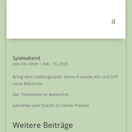
Spieleabend
von
Iris Ohm
|
Feb. 15, 2025
Bring dein Lieblingsspiel, deine Freunde mit und triff
neue Bekannte
Der Teilnahme ist kostenfrei.
Getränke und Snacks zu fairen Preisen
Weitere Beiträge