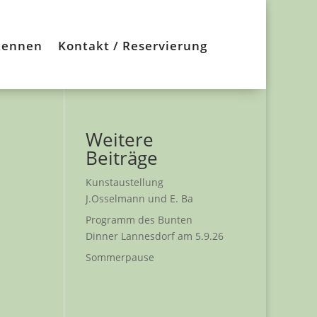
kennen
Kontakt / Reservierung
Weitere
Beiträge
Kunstaustellung
J.Osselmann und E. Ba
Programm des Bunten
Dinner Lannesdorf am 5.9.26
Sommerpause