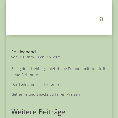
Spieleabend
von
Iris Ohm
|
Feb. 15, 2025
Bring dein Lieblingsspiel, deine Freunde mit und triff
neue Bekannte
Der Teilnahme ist kostenfrei.
Getränke und Snacks zu fairen Preisen
Weitere Beiträge