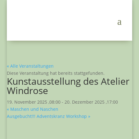
« Alle Veranstaltungen
Diese Veranstaltung hat bereits stattgefunden.
Kunstausstellung des Atelier
Windrose
19. November 2025 ,08:00
-
20. Dezember 2025 ,17:00
«
Maschen und Naschen
Ausgebucht!!! Adventskranz Workshop
»